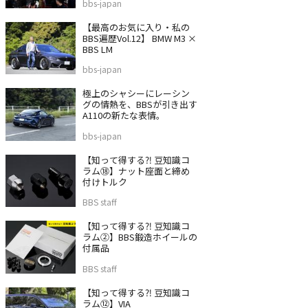
bbs-japan
【最高のお気に入り・私の
BBS遍歴Vol.12】 BMW M3 ×
BBS LM
bbs-japan
極上のシャシーにレーシン
グの情熱を、BBSが引き出す
A110の新たな表情。
bbs-japan
【知って得する⁈ 豆知識コ
ラム⑱】ナット座面と締め
付けトルク
BBS staff
【知って得する⁈ 豆知識コ
ラム②】BBS鍛造ホイールの
付属品
BBS staff
【知って得する⁈ 豆知識コ
ラム⑫】VIA