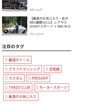
BBS staff
【最高のお気に入り・私の
BBS遍歴Vol.11】レクサス
IS500 Fスポーツ × BBS RI-D
bbs-japan
注目のタグ
鍛造ホイール
クラフトマンシップ
豆知識
カスタム
PROSHOP
TANZO CLUB
モータースポーツ
最高のお気に入り