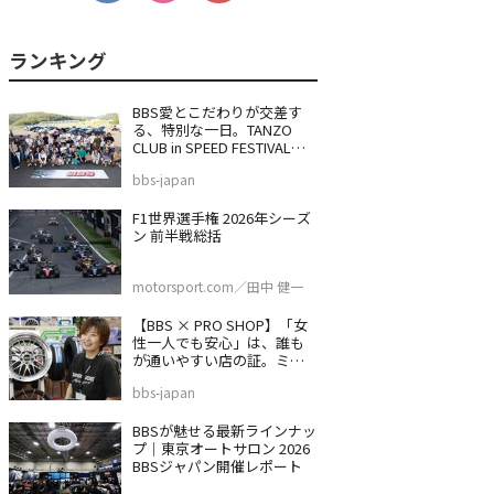
BBS愛とこだわりが交差す
る、特別な一日。TANZO
CLUB in SPEED FESTIVAL
2026
bbs-japan
F1世界選手権 2026年シーズ
ン 前半戦総括
motorsport.com／田中 健一
【BBS × PRO SHOP】「女
性一人でも安心」は、誰も
が通いやすい店の証。ミス
タータイヤマン 沼津バイパ
bbs-japan
ス店
BBSが魅せる最新ラインナッ
プ｜東京オートサロン 2026
BBSジャパン開催レポート