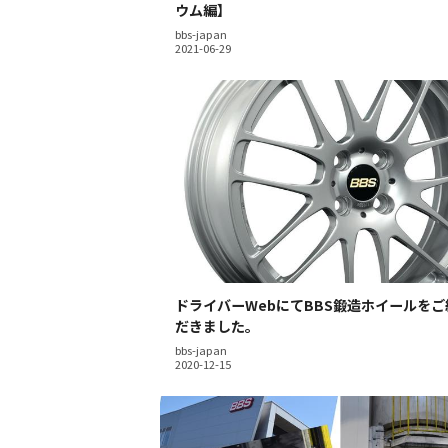
ウム編】
bbs-japan
ドライバーWebにてBBS鍛造ホイールを
だきました。
bbs-japan