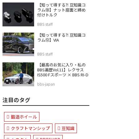
【知って得する⁈ 豆知識コ
ラム⑱】ナット座面と締め
付けトルク
BBS staff
【知って得する⁈ 豆知識コ
ラム⑫】VIA
BBS staff
【最高のお気に入り・私の
BBS遍歴Vol.11】レクサス
IS500 Fスポーツ × BBS RI-D
bbs-japan
注目のタグ
鍛造ホイール
クラフトマンシップ
豆知識