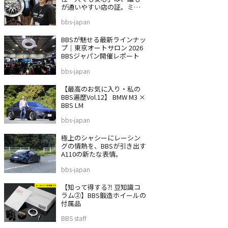
が通いやすい店の証。ミス
タータイヤマン 沼津バイパ
bbs-japan
ス店
BBSが魅せる最新ラインナッ
プ｜東京オートサロン 2026
BBSジャパン開催レポート
bbs-japan
【最高のお気に入り・私の
BBS遍歴Vol.12】 BMW M3 ×
BBS LM
bbs-japan
極上のシャシーにレーシン
グの情熱を、BBSが引き出す
A110の新たな表情。
bbs-japan
【知って得する⁈ 豆知識コ
ラム②】BBS鍛造ホイールの
付属品
BBS staff