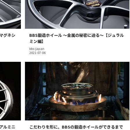
【マグネシ
BBS鍛造ホイール 〜金属の秘密に迫る〜【ジュラル
ミン編】
bbs-japan
【アルミニ
こだわりを形に。BBSの鍛造ホイールができるまで