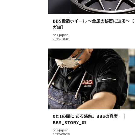
BBS鍛造ホイール 〜金属の秘密に迫る〜
ガ編】
bbs-japan
0と1の間に ある感触。BBSの真実。｜
BBS_STORY_01 |
bbs-japan