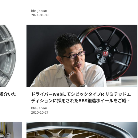
bbs-japan
ご紹介いた
ドライバーWebにてシビックタイプR リミテッドエ
ディションに採用されたBBS鍛造ホイールをご紹介
いただきました。
bbs-japan