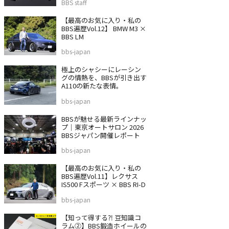
BBS staff
【最高のお気に入り・私の
BBS遍歴Vol.12】 BMW M3 ×
BBS LM
bbs-japan
極上のシャシーにレーシン
グの情熱を、BBSが引き出す
A110の新たな表情。
bbs-japan
BBSが魅せる最新ラインナッ
プ｜東京オートサロン 2026
BBSジャパン開催レポート
bbs-japan
【最高のお気に入り・私の
BBS遍歴Vol.11】レクサス
IS500 Fスポーツ × BBS RI-D
bbs-japan
【知って得する⁈ 豆知識コ
ラム②】BBS鍛造ホイールの