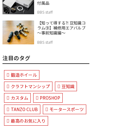
付属品
BBS staff
【知って得する⁈ 豆知識コ
ラム⑨】補修用エアバルブ
～事前知識編～
BBS staff
注目のタグ
鍛造ホイール
クラフトマンシップ
豆知識
カスタム
PROSHOP
TANZO CLUB
モータースポーツ
最高のお気に入り