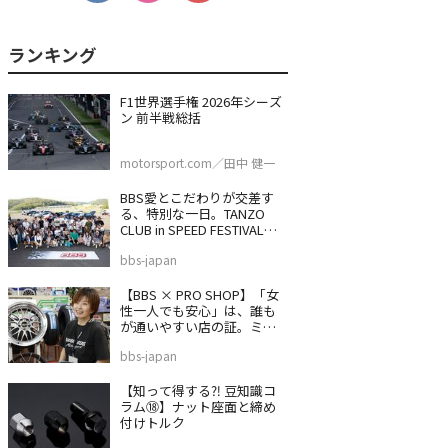
F1世界選手権 2026年シーズ
ン 前半戦総括
motorsport.com／田中 健一
BBS愛とこだわりが交差す
る、特別な一日。TANZO
CLUB in SPEED FESTIVAL
2026
bbs-japan
【BBS × PRO SHOP】「女
性一人でも安心」は、誰も
が通いやすい店の証。ミス
タータイヤマン 沼津バイパ
bbs-japan
ス店
【知って得する⁈ 豆知識コ
ラム⑱】ナット座面と締め
付けトルク