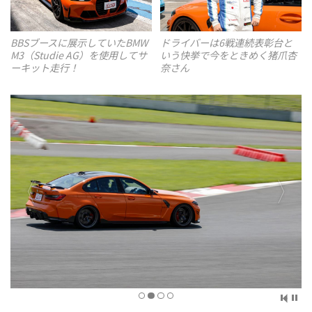
ドライバーは6戦連続表彰台と
BBSブースに展示していたBMW
いう快挙で今をときめく猪爪杏
M3（Studie AG）を使用してサ
奈さん
ーキット走行！