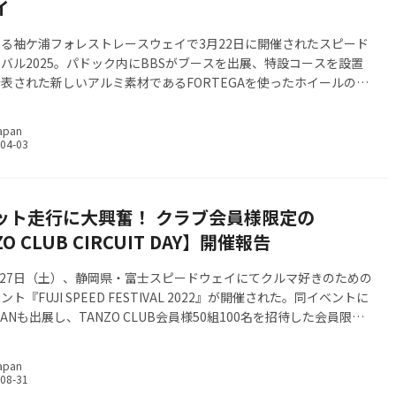
イ
る袖ケ浦フォレストレースウェイで3月22日に開催されたスピード
バル2025。パドック内にBBSがブースを出展、特設コースを設置
表された新しいアルミ素材であるFORTEGAを使ったホイールの体
開催した。／Text:土田 康弘
apan
ット走行に大興奮！ クラブ会員様限定の
O CLUB CIRCUIT DAY】開催報告
8月27日（土）、静岡県・富士スピードウェイにてクルマ好きのための
ト『FUJI SPEED FESTIVAL 2022』が開催された。同イベントに
APANも出展し、TANZO CLUB会員様50組100名を招待した会員限定
ANZO CLUB CIRCUIT DAY』を開催。今回はその開催レポートを
う。
apan