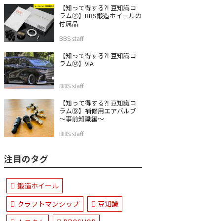
【知って得する⁈ 豆知識コ
ラム②】BBS鍛造ホイールの
付属品
BBS staff
【知って得する⁈ 豆知識コ
ラム⑫】VIA
BBS staff
【知って得する⁈ 豆知識コ
ラム⑨】補修用エアバルブ
～事前知識編～
BBS staff
注目のタグ
鍛造ホイール
クラフトマンシップ
豆知識