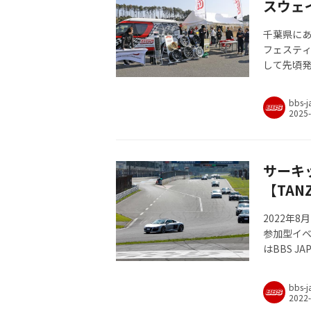
スウェ
千葉県にあ
フェスティ
して先頃発
感試乗会を
bbs-j
サーキ
【TANZ
2022年
参加型イベン
はBBS J
イベント『T
お届けしよ
bbs-j