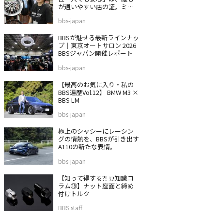
が通いやすい店の証。ミス
タータイヤマン 沼津バイパ
bbs-japan
ス店
BBSが魅せる最新ラインナッ
プ｜東京オートサロン 2026
BBSジャパン開催レポート
bbs-japan
【最高のお気に入り・私の
BBS遍歴Vol.12】 BMW M3 ×
BBS LM
bbs-japan
極上のシャシーにレーシン
グの情熱を、BBSが引き出す
A110の新たな表情。
bbs-japan
【知って得する⁈ 豆知識コ
ラム⑱】ナット座面と締め
付けトルク
BBS staff