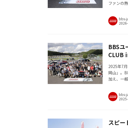
ファンの熱
ホイール「
の情熱が交
bbs-j
イルを一
BBS
CLUB i
2025年7
岡山」。B
加え、一般
乗会を実
では、会
bbs-j
スピー