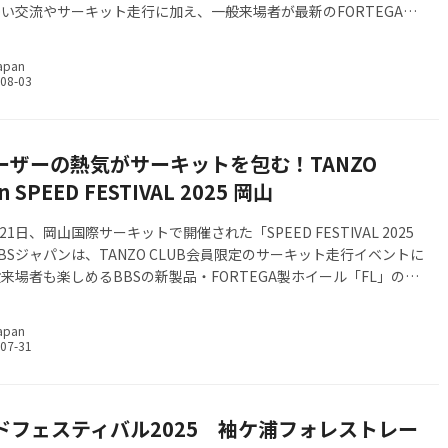
い交流やサーキット走行に加え、一般来場者が最新のFORTEGA製
FL」を体感できる試乗会も開催。ここでは、BBSの魅力とオーナー
差した特別な一日をお届けする。TANZO CLUB会員のこだわりスタ
apan
挙公開！参加車両フォトアルバムはこちら
ユーザーの熱気がサーキットを包む！TANZO
n SPEED FESTIVAL 2025 岡山
月21日、岡山国際サーキットで開催された「SPEED FESTIVAL 2025
BSジャパンは、TANZO CLUB会員限定のサーキット走行イベントに
来場者も楽しめるBBSの新製品・FORTEGA製ホイール「FL」の試
施。ホイールの魅力を間近で体感できる特別な一日となった。本記事
場にあふれた熱気とともに、その模様をレポートする。
apan
ドフェスティバル2025 袖ケ浦フォレストレー