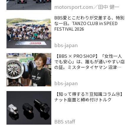
motorsport.com／田中 健一
BBS愛とこだわりが交差する、特別
な一日。TANZO CLUB in SPEED
FESTIVAL 2026
bbs-japan
【BBS × PRO SHOP】「女性一人
でも安心」は、誰もが通いやすい店
の証。ミスタータイヤマン 沼津バ
イパス店
bbs-japan
【知って得する⁈ 豆知識コラム⑱】
ナット座面と締め付けトルク
BBS staff