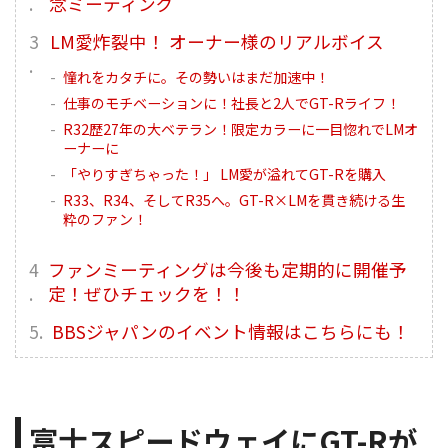
念ミーティング
LM愛炸裂中！ オーナー様のリアルボイス
憧れをカタチに。その勢いはまだ加速中！
仕事のモチベーションに！社長と2人でGT-Rライフ！
R32歴27年の大ベテラン！限定カラーに一目惚れでLMオ
ーナーに
「やりすぎちゃった！」 LM愛が溢れてGT-Rを購入
R33、R34、そしてR35へ。GT-R×LMを貫き続ける生
粋のファン！
ファンミーティングは今後も定期的に開催予
定！ぜひチェックを！！
BBSジャパンのイベント情報はこちらにも！
富士スピードウェイにGT-Rが