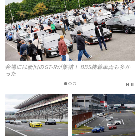
会場には新旧のGT-Rが集結！ BBS装着車両も多か
った