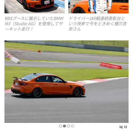
ドライバーは6戦連続表彰台と
BBSブースに展示していたBMW
いう快挙で今をときめく猪爪杏
M3（Studie AG）を使用してサ
奈さん
ーキット走行！