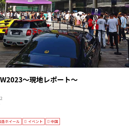
OW2023～現地レポート～
22
n
鍛造ホイール
イベント
中国