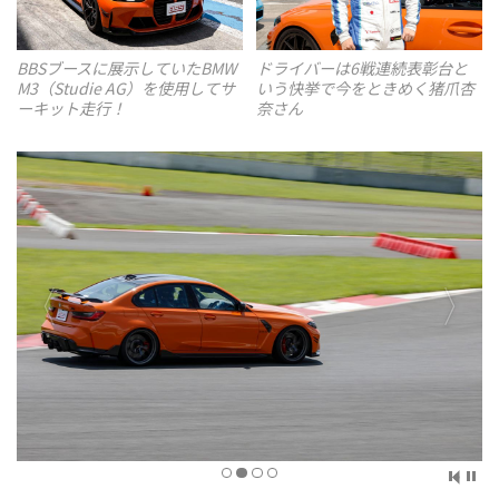
ドライバーは6戦連続表彰台と
BBSブースに展示していたBMW
いう快挙で今をときめく猪爪杏
M3（Studie AG）を使用してサ
奈さん
ーキット走行！