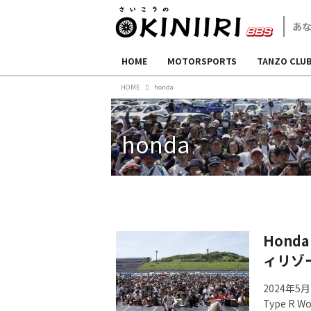
HOME
MOTORSPORTS
TANZO CLU
HOME
honda
honda
Honda 
ィリゾ
2024年5
Type R