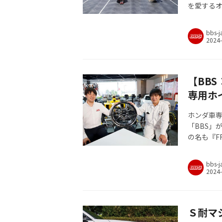
を愛するオ
ルを装着し
購入するこ
bbs-j
野崎」にも
【BBS
専用ホ
ホンダ車
「BBS」
の名も『F
たのか掘
bbs-j
Ｓ耐マ