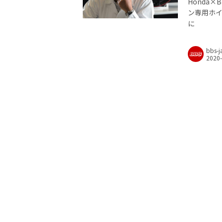
Honda
ン専用ホイ
に
bbs-j