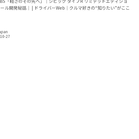
×BBS「軽さのその先へ」｜シビック タイプR リミテッドエディショ
ール開発秘話｜ | ドライバーWeb｜クルマ好きの“知りたい”がここ
apan