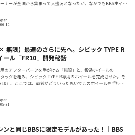
ーナーが全国から集まって大盛況となったが、なかでもBBSホイー
てタイプRライフを楽しんでいるオーナーをご紹介！こちらでしか
とのできない、特別なBBSホイールを販売している「ホンダカーズ
apan
インタビューを行った。（Text：佐橋 健太郎）
 × 無限】最速のさらに先へ。シビック TYPE R
イール『FR10』開発秘話
専用のアフターパーツを手がける「無限」と、鍛造ホイールの
がタッグを組み、シビック TYPE R専用のホイールを完成させた。そ
R10』。ここでは、両者がどういった思いでこのホイールを手掛け
り下げていこう。
apan
シンと同じBBSに限定モデルがあった！｜BBS