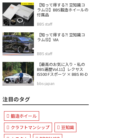
【知って得する⁈ 豆知識コ
ラム②】BBS鍛造ホイールの
付属品
BBS staff
【知って得する⁈ 豆知識コ
ラム⑫】VIA
BBS staff
【最高のお気に入り・私の
BBS遍歴Vol.11】レクサス
IS500 Fスポーツ × BBS RI-D
bbs-japan
注目のタグ
鍛造ホイール
クラフトマンシップ
豆知識