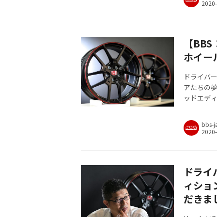
【BBS
ホイー
ドライバ
アたちの夢
ッドエデ
「BBSジ
かにして究
bbs-j
ドライ
ィショ
だきま