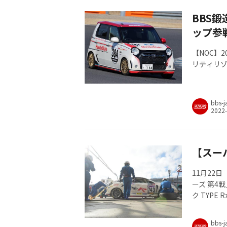
BBS
ップ参
【NOC】
リティリゾー
bbs-j
【スー
11月22
ーズ 第4
ク TYP
て、ホン
bbs-j