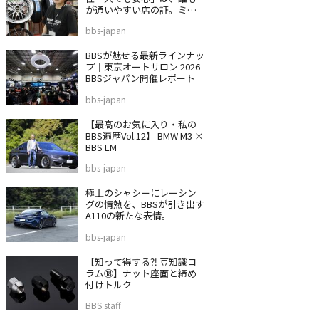
が通いやすい店の証。ミス
タータイヤマン 沼津バイパ
bbs-japan
ス店
BBSが魅せる最新ラインナッ
プ｜東京オートサロン 2026
BBSジャパン開催レポート
bbs-japan
【最高のお気に入り・私の
BBS遍歴Vol.12】 BMW M3 ×
BBS LM
bbs-japan
極上のシャシーにレーシン
グの情熱を、BBSが引き出す
A110の新たな表情。
bbs-japan
【知って得する⁈ 豆知識コ
ラム⑱】ナット座面と締め
付けトルク
BBS staff