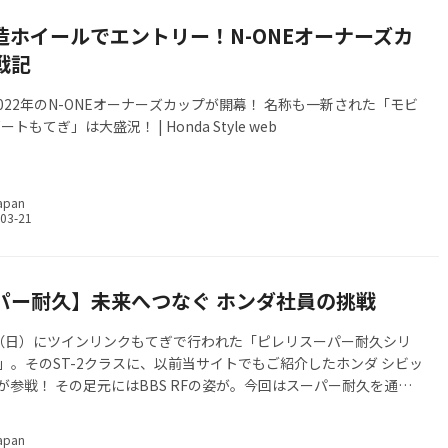
鍛造ホイールでエントリー！N-ONEオーナーズカ
戦記
2022年のN-ONEオーナーズカップが開幕！ 名称も一新された「モビ
トもてぎ」は大盛況！ | Honda Style web
apan
パー耐久】未来へつなぐ ホンダ社員の挑戦
日（日）にツインリンクもてぎで行われた「ピレリスーパー耐久シリ
戦」。そのST-2クラスに、以前当サイトでもご紹介したホンダ シビッ
E Rが参戦！ その足元にはBBS RFの姿が。今回はスーパー耐久を通し
ダ社員達の挑戦についてご紹介していく。
apan