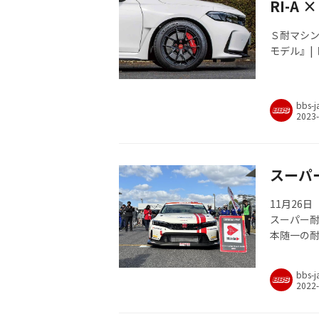
RI-A 
Ｓ耐マシン
モデル』|
bbs-j
スーパ
11月26
スーパー耐久シ
本随一の耐
話題となった
bbs-j