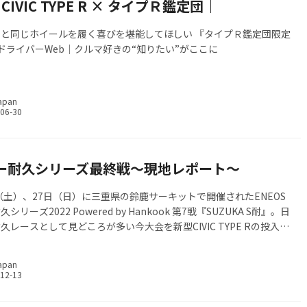
× CIVIC TYPE R × タイプＲ鑑定団｜
と同じホイールを履く喜びを堪能してほしい 『タイプＲ鑑定団限定
 ドライバーWeb｜クルマ好きの“知りたい”がここに
apan
ー耐久シリーズ最終戦～現地レポート～
日（土）、27日（日）に三重県の鈴鹿サーキットで開催されたENEOS
リーズ2022 Powered by Hankook 第7戦『SUZUKA S耐』。日
久レースとして見どころが多い今大会を新型CIVIC TYPE Rの投入で
“Honda R&D Challenge”ピットで観戦した。
apan