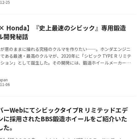
 × Honda】『史上最速のシビック』専用鍛造
ル開発秘話
ーが意のままに操れる究極のクルマを作りたい──。ホンダエンジニ
である最速・最高のクルマが、2020年に「シビック TYPE R リミテ
ィション」として誕生した。その開発には、鍛造ホイールメーカー
ャパン」の協力が不可欠だったという。ここでは、ホンダとBBSがい
極の1台を作り上げたのか、その背景をご紹介していこう。
apan
バーWebにてシビックタイプR リミテッドエデ
ンに採用されたBBS鍛造ホイールをご紹介いた
した。