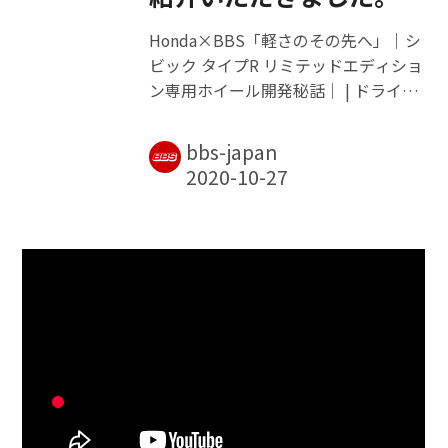
Honda×BBS「軽さのその先へ」｜シ
ビック タイプR リミテッドエディショ
ン専用ホイール開発秘話｜ | ドライバ
ーWeb｜クルマ好きの“知りたい”がこ
こに
bbs-japan