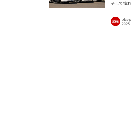
そして憧れ
bbs-j