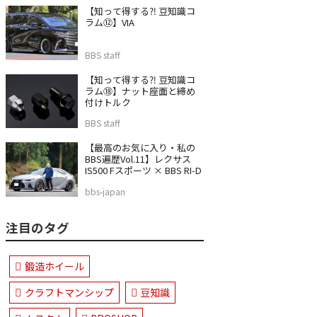
【知って得する⁈ 豆知識コ
ラム⑫】VIA
BBS staff
【知って得する⁈ 豆知識コ
ラム⑱】ナット座面と締め
付けトルク
BBS staff
【最高のお気に入り・私の
BBS遍歴Vol.11】レクサス
IS500 Fスポーツ × BBS RI-D
bbs-japan
注目のタグ
鍛造ホイール
クラフトマンシップ
豆知識