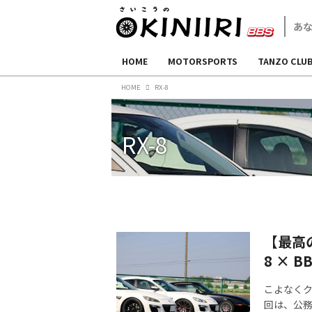
HOME
MOTORSPORTS
TANZO CLU
HOME
RX-8
RX-8
【最高の
8 × BB
こよなくク
回は、公務