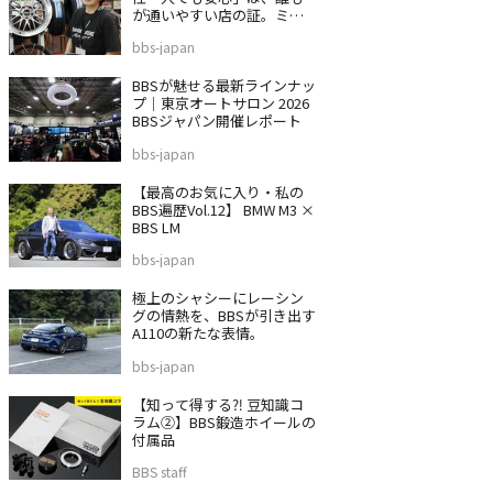
が通いやすい店の証。ミス
タータイヤマン 沼津バイパ
bbs-japan
ス店
BBSが魅せる最新ラインナッ
プ｜東京オートサロン 2026
BBSジャパン開催レポート
bbs-japan
【最高のお気に入り・私の
BBS遍歴Vol.12】 BMW M3 ×
BBS LM
bbs-japan
極上のシャシーにレーシン
グの情熱を、BBSが引き出す
A110の新たな表情。
bbs-japan
【知って得する⁈ 豆知識コ
ラム②】BBS鍛造ホイールの
付属品
BBS staff