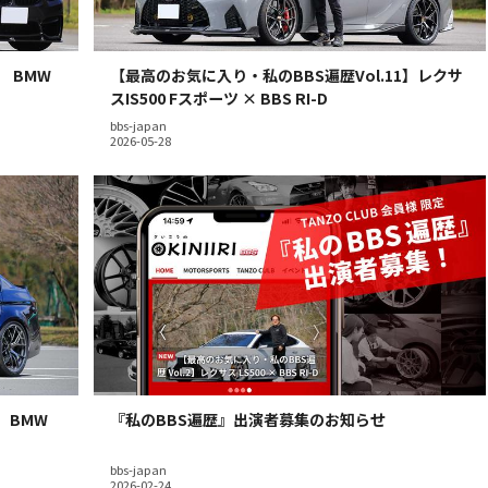
】 BMW
【最高のお気に入り・私のBBS遍歴Vol.11】レクサ
スIS500 Fスポーツ × BBS RI-D
bbs-japan
】BMW
『私のBBS遍歴』出演者募集のお知らせ
bbs-japan