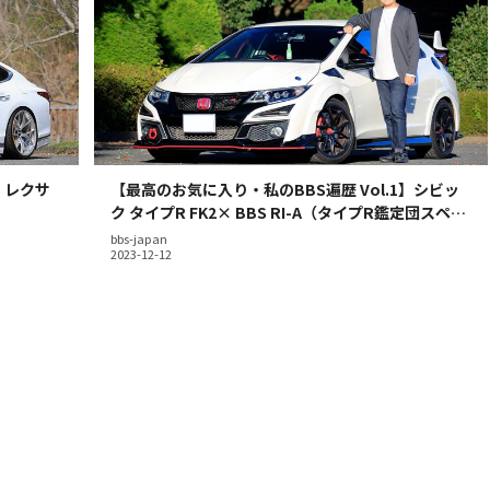
】レクサ
【最高のお気に入り・私のBBS遍歴 Vol.1】シビッ
ク タイプR FK2× BBS RI-A（タイプR鑑定団スペッ
ク）
bbs-japan