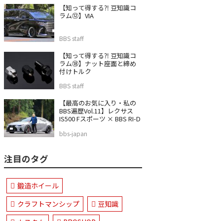
【知って得する⁈ 豆知識コ
ラム⑫】VIA
BBS staff
【知って得する⁈ 豆知識コ
ラム⑱】ナット座面と締め
付けトルク
BBS staff
【最高のお気に入り・私の
BBS遍歴Vol.11】レクサス
IS500 Fスポーツ × BBS RI-D
bbs-japan
注目のタグ
鍛造ホイール
クラフトマンシップ
豆知識