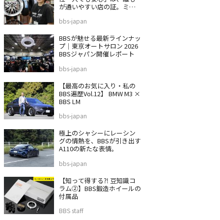
が通いやすい店の証。ミス
タータイヤマン 沼津バイパ
bbs-japan
ス店
BBSが魅せる最新ラインナッ
プ｜東京オートサロン 2026
BBSジャパン開催レポート
bbs-japan
【最高のお気に入り・私の
BBS遍歴Vol.12】 BMW M3 ×
BBS LM
bbs-japan
極上のシャシーにレーシン
グの情熱を、BBSが引き出す
A110の新たな表情。
bbs-japan
【知って得する⁈ 豆知識コ
ラム②】BBS鍛造ホイールの
付属品
BBS staff