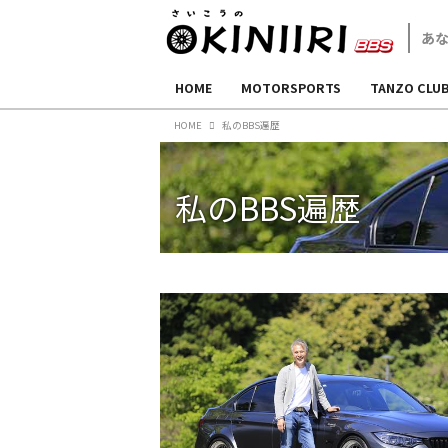
HOME
MOTORSPORTS
TANZO CLU
HOME
私のBBS遍歴
私のBBS遍歴