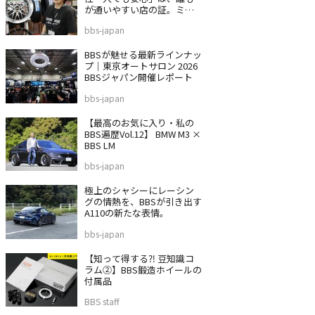
が通いやすい店の証。ミス
タータイヤマン 沼津バイパ
bbs-japan
ス店
BBSが魅せる最新ラインナッ
プ｜東京オートサロン 2026
BBSジャパン開催レポート
bbs-japan
【最高のお気に入り・私の
BBS遍歴Vol.12】 BMW M3 ×
BBS LM
bbs-japan
極上のシャシーにレーシン
グの情熱を、BBSが引き出す
A110の新たな表情。
bbs-japan
【知って得する⁈ 豆知識コ
ラム②】BBS鍛造ホイールの
付属品
BBS staff