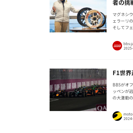
者の挑
マグネシウ
ェラーリ
そしてフ
MOTORIST 
bbs-j
F1世界
BBSがオ
ッペンが
の大激動の2
moto