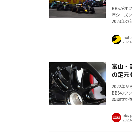
BBSがオ
年シーズ
2023年の
moto
富山・
の足元
2022年
BBSのワ
高岡市で
のだ。| Mot
bbs-j