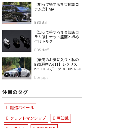
【知って得する⁈ 豆知識コ
ラム⑫】VIA
BBS staff
【知って得する⁈ 豆知識コ
ラム⑱】ナット座面と締め
付けトルク
BBS staff
【最高のお気に入り・私の
BBS遍歴Vol.11】レクサス
IS500 Fスポーツ × BBS RI-D
bbs-japan
注目のタグ
鍛造ホイール
クラフトマンシップ
豆知識