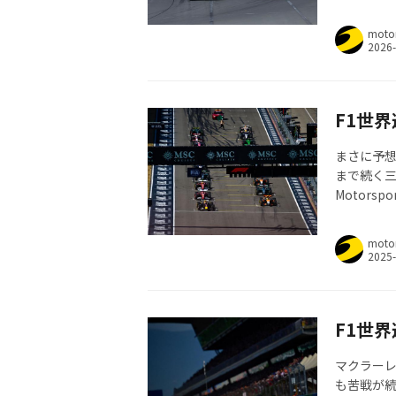
だ。前半1
前半戦のフェ
moto
中健一）
F1世界
まさに予
まで続く三
Motorsp
moto
F1世界
マクラー
も苦戦が続く