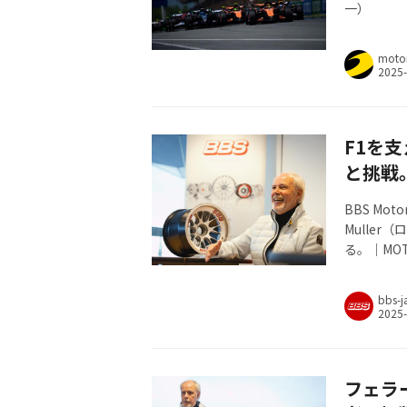
一）
moto
F1を
と挑戦
BBS Mo
Mulle
る。｜MOTOR
bbs-j
フェラ