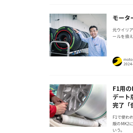
モータ
元ウイリア
ールを扱える
moto
F1用
デート
完了「
F1で使わ
版のMK2
いう。