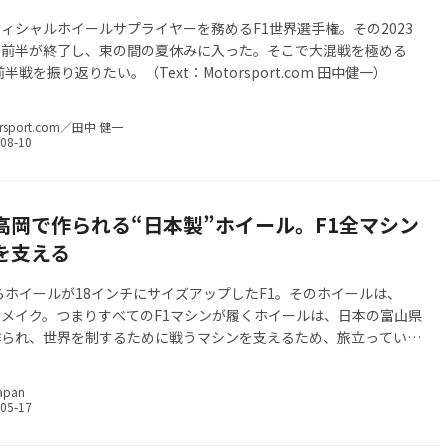
フィシャルホイールサプライヤーを務めるF1世界選手権。その2023
ン前半が終了し、束の間の夏休みに入った。そこで大混戦を極める
前半戦を振り返りたい。（Text：Motorsport.com 田中健一）
rsport.com／田中 健一
高岡で作られる“日本製”ホイール。F1全マシン
を支える
からホイールが18インチにサイズアップしたF1。そのホイールは、
ンメイク。つまりすべてのF1マシンが履くホイールは、日本の富山県
作られ、世界を制するために戦うマシンを支えるため、旅立っていく
orsport.com
apan