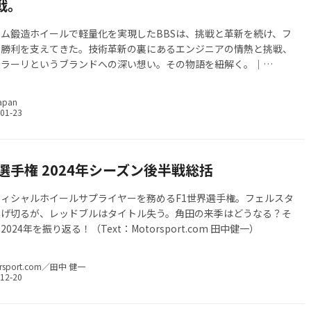
戦。
ム鍛造ホイールで軽量化を実現したBBSは、挑戦と革新を続け、フ
の勝利を支えてきた。技術革新の裏にあるエンジニアの情熱と挑戦、
ェラーリというブランドへの深い想い。その物語を紐解く。｜
https://www.motoristweb.jp/
apan
選手権 2024年シーズン後半戦総括
フィシャルホイールサプライヤーを務めるF1世界選手権。フェルスタ
逃げ切るが、レッドブルはタイトル失う。角田の来季はどうなる？そ
024年を振り返る！（Text：Motorsport.com 田中健一）
rsport.com／田中 健一