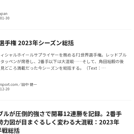
apan
選手権 2023年シーズン総括
フィシャルホイールサプライヤーを務めるF1世界選手権。レッドブル
タッペンが席巻し、2番手以下は大混戦……そして、角田裕毅の後
見どころ満載だった今シーズンを総括する。（Text：
ort.com 田中健一）
rsport.com／田中 健一
ブルが圧倒的強さで開幕12連勝を記録。2番手
勢力図が目まぐるしく変わる大混戦：2023年
半戦総括