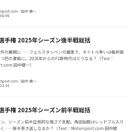
1戦が終わったばかりだが、後半戦も激闘の予感……まずはシーズン
ラーリの戦いを振り返っておこう。（Text：Motorsport.com 田
rsport.com／田中 健一
選手権 2025年シーズン後半戦総括
想外の展開に……フェルスタッペンの躍進で、タイトル争いは最終戦
つ巴の激戦に。2026年からのF1新時代はどうなる？（Text：
ort.com 田中健一）
rsport.com／田中 健一
選手権 2025年シーズン前半戦総括
レン、シーズン前半圧倒的な強さで支配。角田裕毅はレッドブル入り
……後半巻き返しなるか？（Text：Motorsport.com 田中健