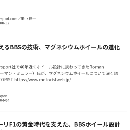
rsport.com／田中 健一
支えるBBSの技術、マグネシウムホイールの進化
。
torsport社で40年近くホイール設計に携わってきたRoman
r（ローマン・ミュラー）氏が、マグネシウムホイールについて深く語
IST https://www.motoristweb.jp/
apan
ーリF1の黄金時代を支えた、BBSホイール設計