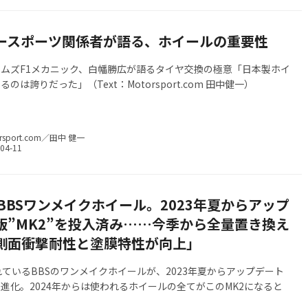
ースポーツ関係者が語る、ホイールの重要性
ムズF1メカニック、白幡勝広が語るタイヤ交換の極意「日本製ホイ
のは誇りだった」（Text：Motorsport.com 田中健一）
rsport.com／田中 健一
のBBSワンメイクホイール。2023年夏からアップ
版”MK2”を投入済み……今季から全量置き換え
側面衝撃耐性と塗膜特性が向上」
れているBBSのワンメイクホイールが、2023年夏からアップデート
に進化。2024年からは使われるホイールの全てがこのMK2になると