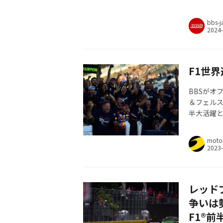
bbs-j
F1世界
BBSがオ
＆フェルス
半大活躍と
Motorsp
moto
レッド
争いは
F1®前