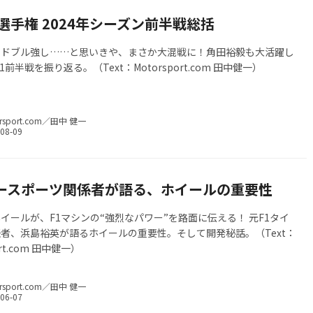
選手権 2024年シーズン前半戦総括
ッドブル強し……と思いきや、まさか大混戦に！角田裕毅も大活躍し
F1前半戦を振り返る。（Text：Motorsport.com 田中健一）
rsport.com／田中 健一
ースポーツ関係者が語る、ホイールの重要性
イールが、F1マシンの“強烈なパワー”を路面に伝える！ 元F1タイ
者、浜島裕英が語るホイールの重要性。そして開発秘話。（Text：
ort.com 田中健一）
rsport.com／田中 健一