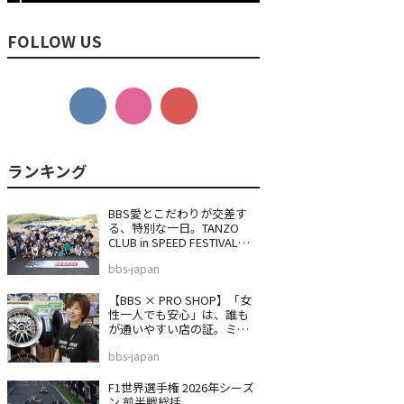
FOLLOW US
BBS愛とこだわりが交差す
る、特別な一日。TANZO
CLUB in SPEED FESTIVAL
2026
bbs-japan
【BBS × PRO SHOP】「女
性一人でも安心」は、誰も
が通いやすい店の証。ミス
タータイヤマン 沼津バイパ
bbs-japan
ス店
F1世界選手権 2026年シーズ
ン 前半戦総括