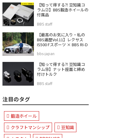
【知って得する⁈ 豆知識コ
ラム②】BBS鍛造ホイールの
付属品
BBS staff
【最高のお気に入り・私の
BBS遍歴Vol.11】レクサス
IS500 Fスポーツ × BBS RI-D
bbs-japan
【知って得する⁈ 豆知識コ
ラム⑱】ナット座面と締め
付けトルク
BBS staff
注目のタグ
鍛造ホイール
クラフトマンシップ
豆知識