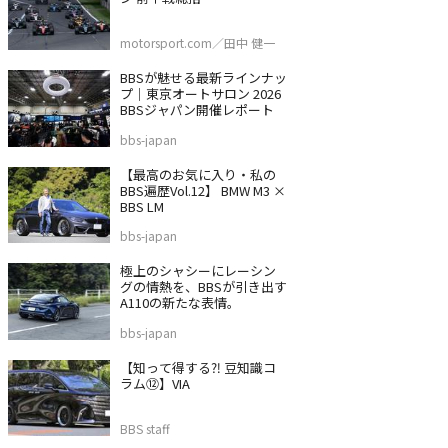
motorsport.com／田中 健一
BBSが魅せる最新ラインナッ
プ｜東京オートサロン 2026
BBSジャパン開催レポート
bbs-japan
【最高のお気に入り・私の
BBS遍歴Vol.12】 BMW M3 ×
BBS LM
bbs-japan
極上のシャシーにレーシン
グの情熱を、BBSが引き出す
A110の新たな表情。
bbs-japan
【知って得する⁈ 豆知識コ
ラム⑫】VIA
BBS staff