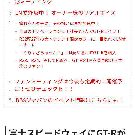
念ミーティング
LM愛炸裂中！ オーナー様のリアルボイス
憧れをカタチに。その勢いはまだ加速中！
仕事のモチベーションに！社長と2人でGT-Rライフ！
R32歴27年の大ベテラン！限定カラーに一目惚れでLMオ
ーナーに
「やりすぎちゃった！」 LM愛が溢れてGT-Rを購入
R33、R34、そしてR35へ。GT-R×LMを貫き続ける生
粋のファン！
ファンミーティングは今後も定期的に開催予
定！ぜひチェックを！！
BBSジャパンのイベント情報はこちらにも！
富士スピードウェイにGT-Rが