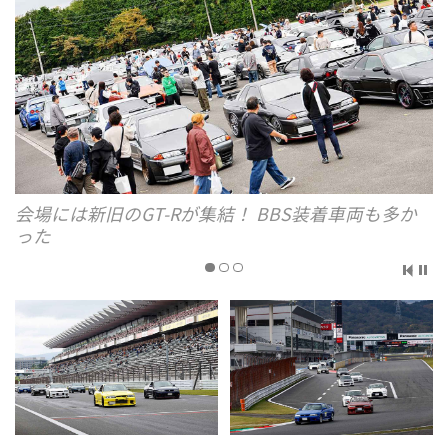
会場には新旧のGT-Rが集結！ BBS装着車両も多か
った