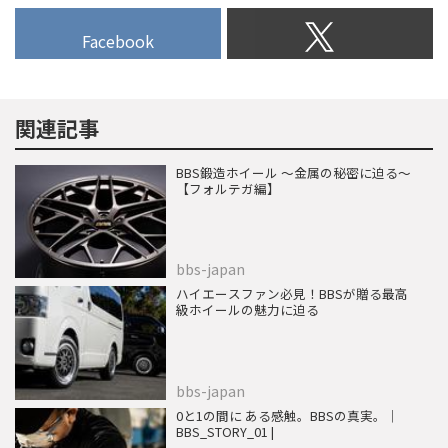
Facebook
関連記事
BBS鍛造ホイール 〜金属の秘密に迫る〜
【フォルテガ編】
bbs-japan
ハイエースファン必見！BBSが贈る最高
級ホイールの魅力に迫る
bbs-japan
0と1の間に ある感触。BBSの真実。｜
BBS_STORY_01 |