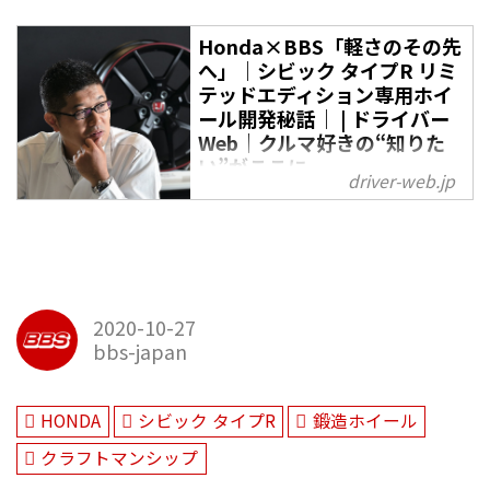
Honda×BBS「軽さのその先
へ」｜シビック タイプR リミ
テッドエディション専用ホイ
ール開発秘話｜ | ドライバー
Web｜クルマ好きの“知りた
い”がここに
driver-web.jp
世界で約1000台、日本で200台限
定のリミテッドエディション。シ
ビック タイプRがみずからを超え
るには”軽さ”が必要だった。パー
トナーは、鍛造を極めたホイール
2020-10-27
ブランド「BBSジャパン」。この
bbs-japan
化学反応が生み出した、驚
HONDA
シビック タイプR
鍛造ホイール
クラフトマンシップ