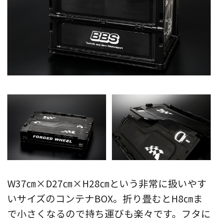
W37㎝×D27㎝×H28㎝という非常に扱いやす
いサイズのコンテナBOX。折り畳むとH8㎝ま
で小さくなるので持ち運びも楽々です。フタに