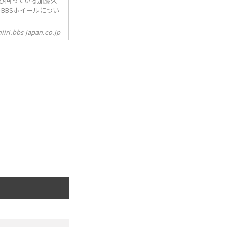
び回っている加藤久
のBBSホイールについ
iiri.bbs-japan.co.jp