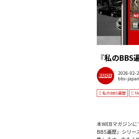
『私のBBS
2026-02-
bbs-japa
私のBBS遍歴
T
本WEBマガジン
BBS遍歴」シリー