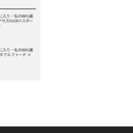
に入り・私のBBS遍
クサスIS500 Fスポー
D
に入り・私のBBS遍
トヨタアルファード ×