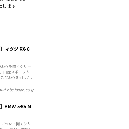
たします。
マツダ RX-8
だわりを聞くシリー
）。国産スポーツカー
のこだわりを伺った。
iiri.bbs-japan.co.jp
MW 530i M
りについて聞くシリ