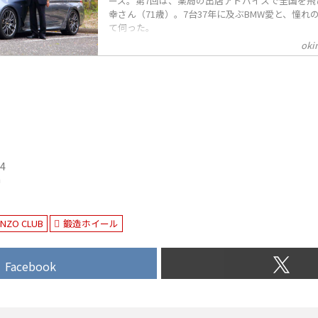
ーズ。第7回は、薬局の出店アドバイスで全国を飛
幸さん（71歳）。7台37年に及ぶBMW愛と、憧れ
て伺った。
okin
24
n
ANZO CLUB
鍛造ホイール
Facebook