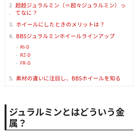
がら、BBSジャパンのものづくりをご
超超ジュラルミン（＝超々ジュラルミン）っ
紹介しよう。
てなに？
ホイールにしたときのメリットは？
BBSジュラルミンホイールラインアップ
RI-D
RZ-D
FR-D
素材の違いに注目し、BBSホイールを知る
ジュラルミンとはどういう金
属？