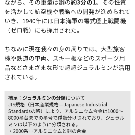
ながら、その重量は鋼の
約3分の1
。その性質
を活かして航空機や戦艦への開発が進められて
いき、1940年には日本海軍の零式艦上戦闘機
（ゼロ戦）にも採用された。
ちなみに現在我々の身の周りでは、大型旅客
機や鉄道の車両、スキー板などのスポーツ用
品などさまざまな形で超超ジュラルミンが活用
されている。
補足：
ジュラルミンの分類
について
JIS規格（日本産業規格＝Japanese Industrial
Standardsの略）により、アルミニウム合金は1000～
8000番台までの番号で種類分けされており、ジュラル
ミンは以下のように分類される。
・2000系…アルミニウムと銅の合金