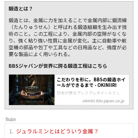
鍛造とは？
鍛造とは、金属に力を加えることで金属内部に鍛流線
（たんりゅうせん）と呼ばれる鍛造組織を生み出す技
術のこと。この工程により、金属内部の空隙がなくな
り、強く粘り強い性質に金属が変化。主に自動車や航
空機の部品や包丁や工具などの日用品など、強度が必
要な製品によく用いられる。
BBSジャパンが世界に誇る鍛造工程はこちら
こだわりを形に。BBSの鍛造ホイ
ールができるまで - OKINIIRI
日本が誇るプレミアムホイールとし
て、世界的に評価されているBBSジャ
okiniiri.bbs-japan.co.jp
パンの鍛造ホイール。ブランド誕生か
ら50年、鍛造ホイールを生み出してか
ら約40年。長きに渡り、多くのユーザ
ーを虜にしてきたその製品力はどこか
らくるのか？ 今回は、実際にホイール
ジュラルミンとはどういう金属？
が出来上がるまでの製造工程を追いな