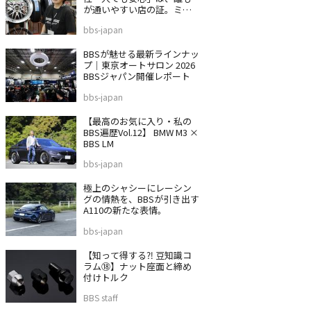
が通いやすい店の証。ミス
タータイヤマン 沼津バイパ
bbs-japan
ス店
BBSが魅せる最新ラインナッ
プ｜東京オートサロン 2026
BBSジャパン開催レポート
bbs-japan
【最高のお気に入り・私の
BBS遍歴Vol.12】 BMW M3 ×
BBS LM
bbs-japan
極上のシャシーにレーシン
グの情熱を、BBSが引き出す
A110の新たな表情。
bbs-japan
【知って得する⁈ 豆知識コ
ラム⑱】ナット座面と締め
付けトルク
BBS staff