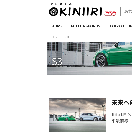
HOME
MOTORSPORTS
TANZO CLU
HOME
S3
S3
未来へ
BBS LM 
車最前線