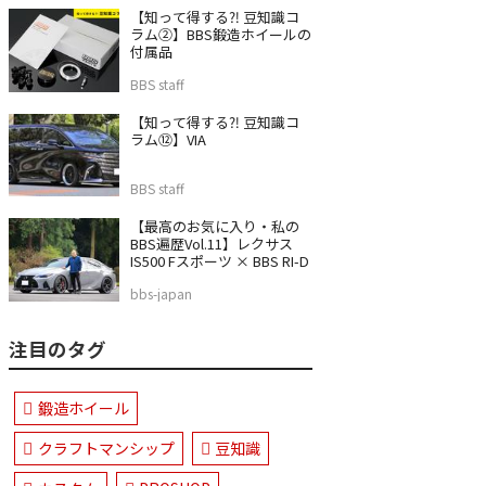
【知って得する⁈ 豆知識コ
ラム②】BBS鍛造ホイールの
付属品
BBS staff
【知って得する⁈ 豆知識コ
ラム⑫】VIA
BBS staff
【最高のお気に入り・私の
BBS遍歴Vol.11】レクサス
IS500 Fスポーツ × BBS RI-D
bbs-japan
注目のタグ
鍛造ホイール
クラフトマンシップ
豆知識