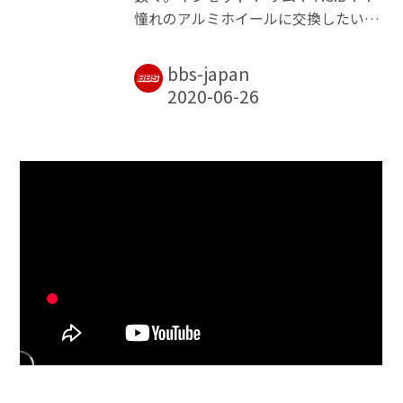
憧れのアルミホイールに交換したいけ
ど何をどう選べばいいのか分からな
い、せっかく愛車をカッコ良くしたい
bbs-japan
のに難しいことばかりで躊躇してしま
う……そんな悩める人たちのために、
今回はホイール選びのノウハウをご紹
介しよう。