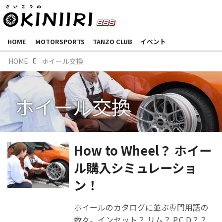
HOME
MOTORSPORTS
TANZO CLUB
イベント
HOME
ホイール交換
ホイール交換
How to Wheel？ ホイー
ル購入シミュレーショ
ン！
ホイールのカタログに並ぶ専門用語の
数々。インセット？ リム？ P.C.D？？