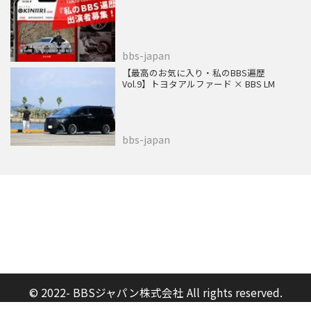
bbs-japan
【最高のお気に入り・私のBBS遍歴
Vol.9】トヨタアルファード × BBS LM
bbs-japan
© 2022- BBSジャパン株式会社 All rights reserved.
Built on
the dino platform
.