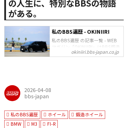
の人生に、特別なBBSの物語
がある。
私のBBS遍歴 - OKINIIRI
私のBBS遍歴 の記事一覧 - WEB
マガジン「OKINIIRI」はBBS鍛造
okiniiri.bbs-japan.co.jp
ホイールをはじめ、カーライフを
楽しむための様々な情報をお届け
し、あなたの愛車がお気に入りの
一台になるお手伝いをいたしま
す。
2026-04-08
bbs-japan
私のBBS遍歴
ホイール
鍛造ホイール
BMW
M3
FI-R