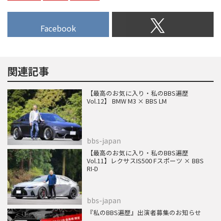
Facebook
関連記事
【最高のお気に入り・私のBBS遍歴
Vol.12】 BMW M3 × BBS LM
bbs-japan
【最高のお気に入り・私のBBS遍歴
Vol.11】レクサスIS500 Fスポーツ × BBS
RI-D
bbs-japan
『私のBBS遍歴』出演者募集のお知らせ