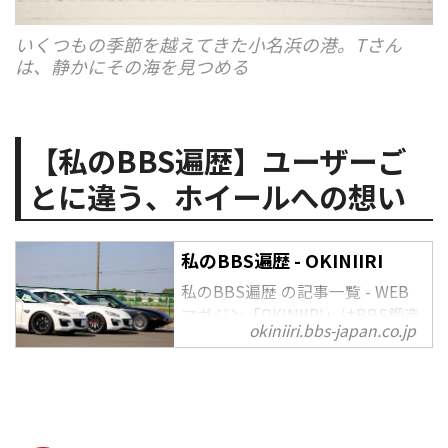
いくつもの季節を越えてきた小名浜の港。Tさん
は、静かにその海を見つめる
【私のBBS遍歴】ユーザーご
とに違う、ホイールへの想い
私のBBS遍歴 - OKINIIRI
私のBBS遍歴 の記事一覧 - WEB
マガジン「OKINIIRI」はBBS鍛造
okiniiri.bbs-japan.co.jp
ホイールをはじめ、カーライフを
楽しむための様々な情報をお届け
し、あなたの愛車がお気に入りの
一台になるお手伝いをいたしま
す。