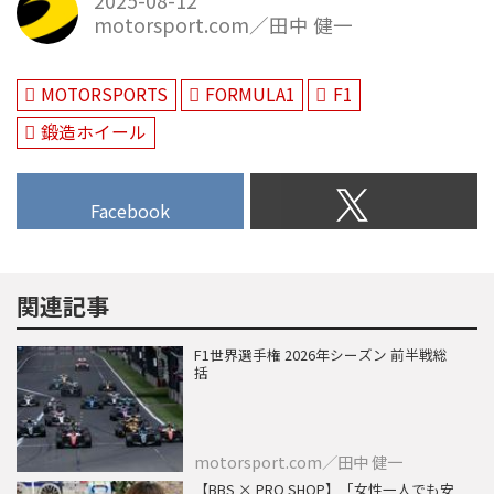
2025-08-12
motorsport.com／田中 健一
MOTORSPORTS
FORMULA1
F1
鍛造ホイール
Facebook
関連記事
F1世界選手権 2026年シーズン 前半戦総
括
motorsport.com／田中 健一
【BBS × PRO SHOP】「女性一人でも安