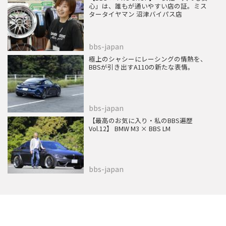
心」は、誰もが通いやすい店の証。ミス
タータイヤマン 沼津バイパス店
bbs-japan
極上のシャシーにレーシングの情熱を、
BBSが引き出すA110の新たな表情。
bbs-japan
【最高のお気に入り・私のBBS遍歴
Vol.12】 BMW M3 × BBS LM
bbs-japan