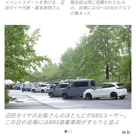
イベントスタートを告げる、沼
開会前は雨に見舞われたもの
田タイヤ代表・蔵本政明さん
の、会場には50～60台のクルマ
が集まった
沼田タイヤのお客さんのほとんどがBBSユーザー。
この日の会場にはBBS装着車両がずらりと並ぶ