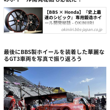
【BBS × Honda】『史上最
速のシビック』専用鍛造ホイ
ール開発秘話 - OKINIIRI
okiniiri.bbs-japan.co.jp
ドライバーが意のままに操れる究
極のクルマを作りたい──。ホン
ダエンジニアたちの夢である最
速・最高のクルマが、2020年に
最後にBBS製ホイールを装着した華麗な
「シビック TYPE R リミテッドエ
るGT3車両を写真で振り返ろう
ディション」として誕生した。そ
の開発には、鍛造ホイールメーカ
ー「BBSジャパン」の協力が不可
欠だったという。ここでは、ホン
ダとBBSがいかにして究極の1台
を作り上げたのか、その背景をご
紹介していこう。