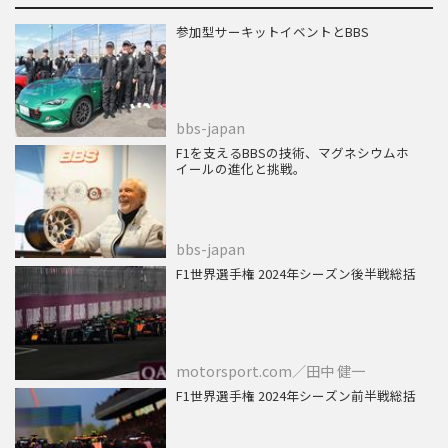
参加型サーキットイベントとBBS
bbs-japan
F1を支えるBBSの技術、マグネシウムホ
イールの進化と挑戦。
bbs-japan
F1世界選手権 2024年シーズン後半戦総括
motorsport.com／田中 健一
F1世界選手権 2024年シーズン前半戦総括