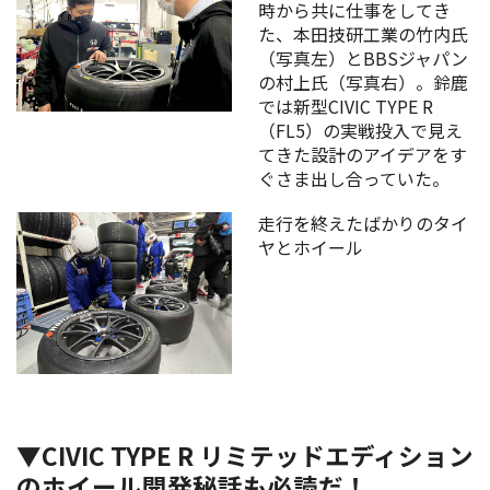
時から共に仕事をしてき
た、本田技研工業の竹内氏
（写真左）とBBSジャパン
の村上氏（写真右）。鈴鹿
では新型CIVIC TYPE R
（FL5）の実戦投入で見え
てきた設計のアイデアをす
ぐさま出し合っていた。
走行を終えたばかりのタイ
ヤとホイール
▼CIVIC TYPE R リミテッドエディション
のホイール開発秘話も必読だ！