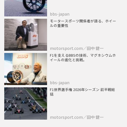
bbs-japan
モータースポーツ関係者が語る、ホイー
ルの重要性
motorsport.com／田中 健一
F1を支えるBBSの技術、マグネシウムホ
イールの進化と挑戦。
bbs-japan
F1世界選手権 2026年シーズン 前半戦総
括
motorsport.com／田中 健一