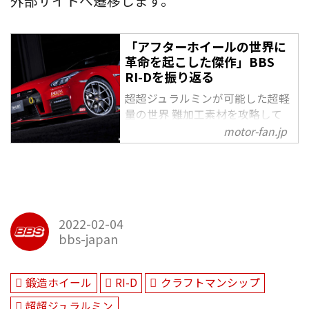
外部サイトへ遷移します。
「アフターホイールの世界に
革命を起こした傑作」BBS
RI-Dを振り返る
超超ジュラルミンが可能した超軽
量の世界 難加工素材を攻略して
生まれた驚異の軽量モデル スポ
motor-fan.jp
ーツホイールに求められる性能、
その代表格となるのは“軽さ”だ。
BBSは常に軽量に対するアプロー
チを行ってきた。同社最大の強み
は、40年以上にも及ぶ鍛造素材、
2022-02-04
鍛造技術に対する研究実績だ。そ
bbs-japan
して、従来のアルミ鍛造ホイール
に使用されるA-6000系合金とは異
なる、A-7000系合金での鍛造ホイ
鍛造ホイール
RI-D
クラフトマンシップ
ール製造に着手したのである。 A-
7000系とはアルミニウム合金の
超超ジュラルミン