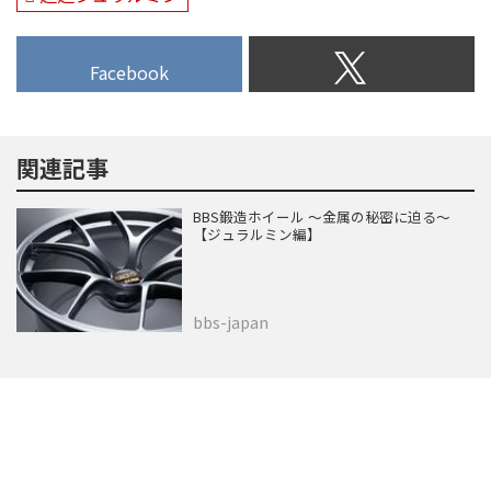
一種だが、別名『超超ジュラルミ
ン』とも呼ばれる航空...
Facebook
関連記事
BBS鍛造ホイール 〜金属の秘密に迫る〜
【ジュラルミン編】
bbs-japan