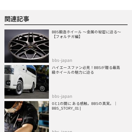
関連記事
BBS鍛造ホイール 〜金属の秘密に迫る〜
【フォルテガ編】
bbs-japan
ハイエースファン必見！BBSが贈る最高
級ホイールの魅力に迫る
bbs-japan
0と1の間に ある感触。BBSの真実。｜
BBS_STORY_01 |
bbs-japan