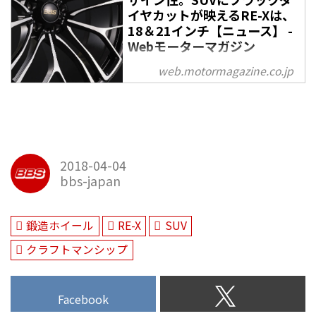
イヤカットが映えるRE-Xは、
18＆21インチ【ニュース】 -
Webモーターマガジン
2018年1月に開催された東京オー
web.motormagazine.co.jp
トサロンで、BBSジャパンはSUV
モデル向けの新製品ホイール
「RE-X」を発表した。これまで定
番とされてきたメッシュホイール
とは一線を画す存在だ。サイズは
2018-04-04
18＆21インチ。
bbs-japan
鍛造ホイール
RE-X
SUV
クラフトマンシップ
Facebook