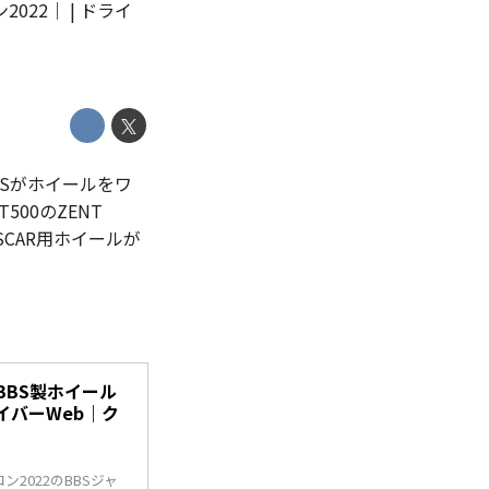
022｜ | ドライ
BSがホイールをワ
00のZENT
SCAR用ホイールが
BBS製ホイール
ライバーWeb｜ク
2022のBBSジャ