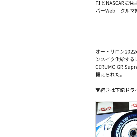
F1とNASCARに
バーWeb｜クルマ
オートサロン202
ンメイク供給するレー
CERUMO GR 
据えられた。
▼続きは下記ドラ