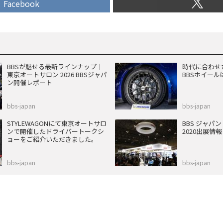
Facebook
BBSが魅せる最新ラインナップ｜
時代に合わせ
東京オートサロン 2026 BBSジャパ
BBSホイー
ン開催レポート
bbs-japan
bbs-japan
STYLEWAGONにて東京オートサロ
BBS ジャパ
ンで開催したドライバートークシ
2020出展情報
ョーをご紹介いただきました。
bbs-japan
bbs-japan