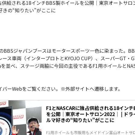
独占供給される18インチBBS製ホイールを公開｜東京オートサロン2
好きの“知りたい”がここに
2のBBSジャパンブースはモータースポーツ一色に染まった。B
ス車両（インタープロトとKYOJO CUP）、スーパーGT・GT5
Supraを並べ、ステージ両脇に今回の主役であるF1用ホイールとNA
イバーWebをご覧ください。※外部サイトへ遷移します。
F1とNASCARに独占供給される18インチ
を公開｜東京オートサロン2022｜ | ド
ルマ好きの“知りたい”がここに
F1用ホイールも市販用もメイドイン富山オートサロン