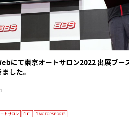
ebにて東京オートサロン2022 出展ブー
きました。
21
n
オートサロン
F1
MOTORSPORTS