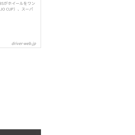
BSがホイールをワン
O CUP）、スーパ
driver-web.jp