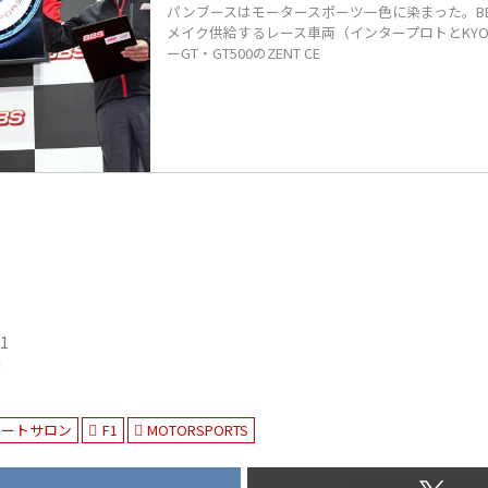
パンブースはモータースポーツ一色に染まった。B
メイク供給するレース車両（インタープロトとKYOJ
ーGT・GT500のZENT CE
21
n
オートサロン
F1
MOTORSPORTS