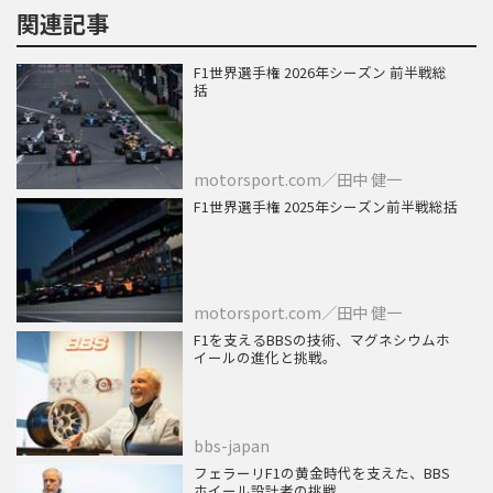
関連記事
F1世界選手権 2026年シーズン 前半戦総
括
motorsport.com／田中 健一
F1世界選手権 2025年シーズン前半戦総括
motorsport.com／田中 健一
F1を支えるBBSの技術、マグネシウムホ
イールの進化と挑戦。
bbs-japan
フェラーリF1の黄金時代を支えた、BBS
ホイール設計者の挑戦。