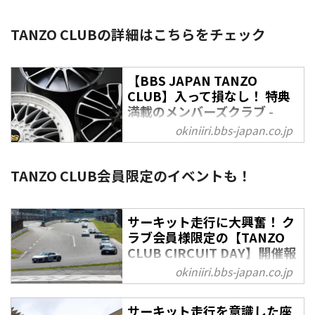
TANZO CLUBの詳細はこちらをチェック
【BBS JAPAN TANZO
CLUB】入って損なし！ 特典
満載のメンバーズクラブ -
OKINIIRI
okiniiri.bbs-japan.co.jp
BBS鍛造ホイールの購入で入会で
きる『BBS JAPAN TANZO
TANZO CLUB会員限定のイベントも！
CLUB』。本クラブにはお得でう
れしい特典がたくさん！ ここで
はその詳細についてご紹介しま
サーキット走行に大興奮！ ク
す。
ラブ会員様限定の【TANZO
CLUB CIRCUIT DAY】開催報
告 - OKINIIRI
okiniiri.bbs-japan.co.jp
2022年8月27日（土）、静岡県・
富士スピードウェイにてクルマ好
サーキット走行を意識した座