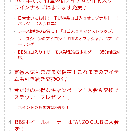
2025年5月、待望の新アイテムが仲間入り！
ラインナップはますます充実♪
日常使いにも◎！『PUMA製ロゴ入りオリジナルトート
バッグ』（入会特典）
レース観戦のお供に！『ロゴ入りネックストラップ』
レースシーンのアイコン！『BBSオフィシャル ベアーキ
ーリング』
BBSロゴ入り！サーモス製保冷缶ホルダー（350ml缶対
応）
定番人気もまだまだ健在！これまでのアイテ
ムも引き続き交換OK♪
今だけのお得なキャンペーン！入会＆交換で
ステッカープレゼント♪
ポイントの貯め方は4通り！
BBSホイールオーナーはTANZO CLUBに入会
を！