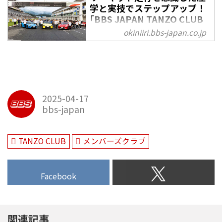
きのための参加型イベント『FUJI
学と実技でステップアップ！
SPEED FESTIVAL 2022』が開催さ
｢BBS JAPAN TANZO CLUB
れた。同イベントにはBBS
ドライビングレッスン｣ -
okiniiri.bbs-japan.co.jp
JAPANも出展し、TANZO CLUB会
OKINIIRI
員様50組100名を招待した会員限
LE VOLANT CARSMEET WEB | 自
定イベント『TANZO CLUB
動車情報サイト
CIRCUIT DAY』を開催。今回はそ
の開催レポートをお届けしよう。
2025-04-17
bbs-japan
TANZO CLUB
メンバーズクラブ
Facebook
関連記事