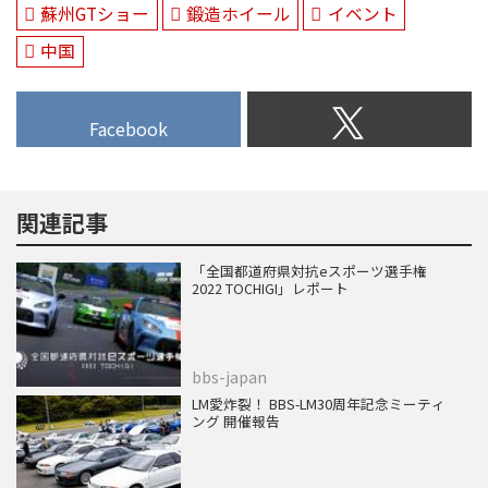
蘇州GTショー
鍛造ホイール
イベント
中国
Facebook
関連記事
「全国都道府県対抗eスポーツ選手権
2022 TOCHIGI」レポート
bbs-japan
LM愛炸裂！ BBS-LM30周年記念ミーティ
ング 開催報告