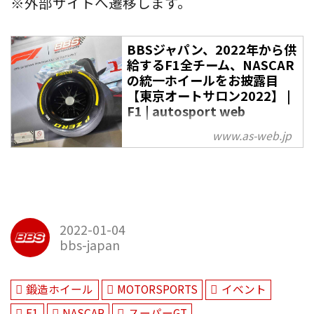
※外部サイトへ遷移します。
BBSジャパン、2022年から供
給するF1全チーム、NASCAR
の統一ホイールをお披露目
【東京オートサロン2022】 |
F1 | autosport web
1月14日、千葉県の幕張メッセ
www.as-web.jp
で開幕した東京オートサロン
2022で、BBSジャパン株式会社は
プレスカンファレンスを行い、
2022年からFIAフォーミュラワン
世界選手権で採用される統一ホイ
2022-01-04
ールを全チームへ、さらにアメリ
bbs-japan
カのNASCAR最高峰のカップシリ
ーズで採用される統一ホイールを
供給すると発表し、両カテゴリー
鍛造ホイール
MOTORSPORTS
イベント
用のホイールをお披露目した。
F1
NASCAR
スーパーGT