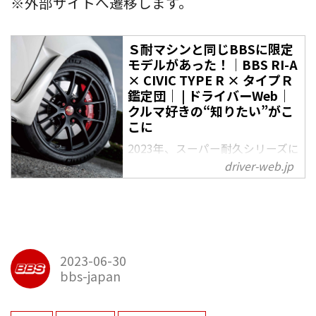
※外部サイトへ遷移します。
Ｓ耐マシンと同じBBSに限定
モデルがあった！｜BBS RI-A
× CIVIC TYPE R × タイプＲ
鑑定団｜ | ドライバーWeb｜
クルマ好きの“知りたい”がこ
こに
2023年、スーパー耐久シリーズに
フル参戦する現行型シビック タ
driver-web.jp
イプＲ。改造範囲が狭いカテゴリ
ーだからこそ、ベース車のポテン
シャルが問われる厳しい世界だ。
そんな挑戦を足元から支えるのが
BBSホイール。さらに、とあるホ
2023-06-30
ンダディーラーもサポート
bbs-japan