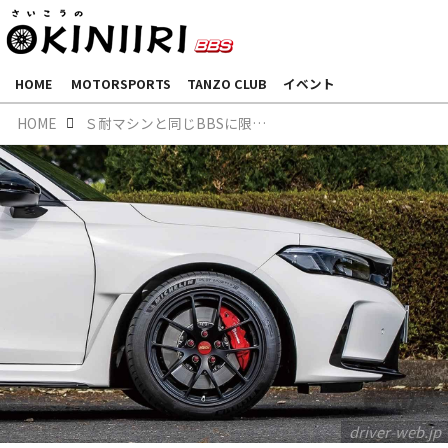
HOME
MOTORSPORTS
TANZO CLUB
イベント
HOME
Ｓ耐マシンと同じBBSに限定モデルがあった！｜BBS RI-A × CIVIC TYPE R × タイプＲ鑑定団｜
driver-web.jp