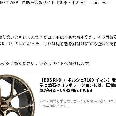
RSMEET WEB | 自動車情報サイト【新車・中古車】 - carview!
取り合いともに歩んできたコラボは今もなお不変だ。そう再確
BS RI-Dとの共演だった。それは見る者を釘付けにする色気と
view!をご覧ください。※外部サイトへ遷移します。
【BBS RI-D × ポルシェ718ケイマン
学と盤石のコラボレーションには、圧倒
気が宿る - CARSMEET WEB
いつの時代も手を取り合いともに歩んできたコラ
そう再確認させて ...