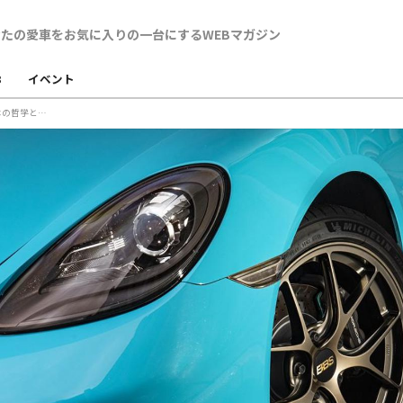
B
イベント
【BBS RI-D × ポルシェ718ケイマン】老舗ならではの哲学と盤石のコラボレーションには、圧倒的な高性能と色気が宿る