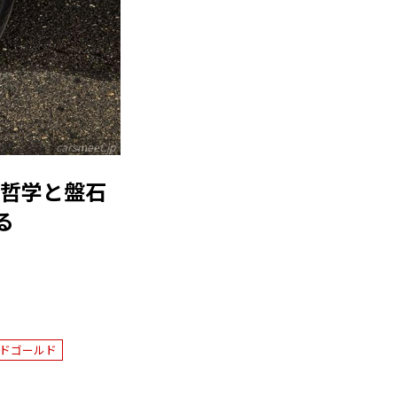
carsmeet.jp
はの哲学と盤石
る
ドゴールド