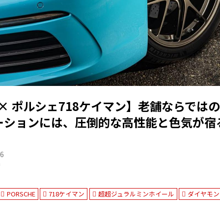
I-D × ポルシェ718ケイマン】老舗ならで
ーションには、圧倒的な高性能と色気が宿
06
n
PORSCHE
718ケイマン
超超ジュラルミンホイール
ダイヤモン