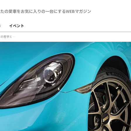
B
イベント
【BBS RI-D × ポルシェ718ケイマン】老舗ならではの哲学と盤石のコラボレーションには、圧倒的な高性能と色気が宿る