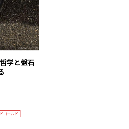
carsmeet.jp
はの哲学と盤石
る
ドゴールド