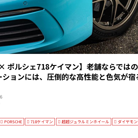
I-D × ポルシェ718ケイマン】老舗ならで
ーションには、圧倒的な高性能と色気が宿
06
n
PORSCHE
718ケイマン
超超ジュラルミンホイール
ダイヤモン