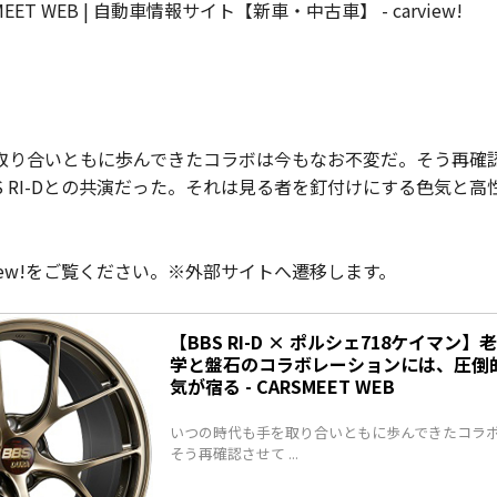
RSMEET WEB | 自動車情報サイト【新車・中古車】 - carview!
取り合いともに歩んできたコラボは今もなお不変だ。そう再確
BS RI-Dとの共演だった。それは見る者を釘付けにする色気と
view!をご覧ください。※外部サイトへ遷移します。
【BBS RI-D × ポルシェ718ケイマン
学と盤石のコラボレーションには、圧倒
気が宿る - CARSMEET WEB
いつの時代も手を取り合いともに歩んできたコラ
そう再確認させて ...