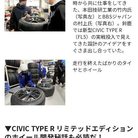
時から共に仕事をしてき
た、本田技研工業の竹内氏
（写真左）とBBSジャパン
の村上氏（写真右）。鈴鹿
では新型CIVIC TYPE R
（FL5）の実戦投入で見え
てきた設計のアイデアをす
ぐさま出し合っていた。
走行を終えたばかりのタイ
ヤとホイール
▼CIVIC TYPE R リミテッドエディション
のホイール開発秘話も必読だ！