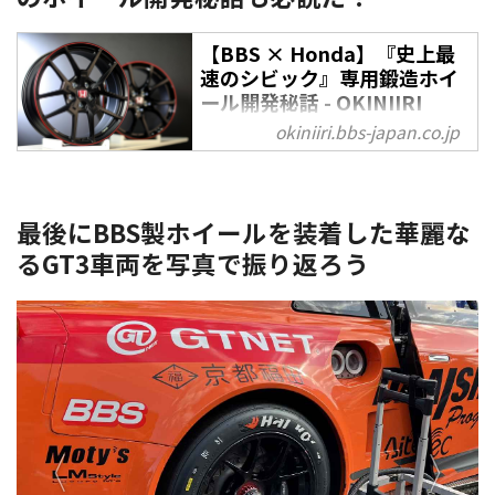
【BBS × Honda】『史上最
速のシビック』専用鍛造ホイ
ール開発秘話 - OKINIIRI
okiniiri.bbs-japan.co.jp
ドライバーが意のままに操れる究
極のクルマを作りたい──。ホン
ダエンジニアたちの夢である最
速・最高のクルマが、2020年に
最後にBBS製ホイールを装着した華麗な
「シビック TYPE R リミテッドエ
るGT3車両を写真で振り返ろう
ディション」として誕生した。そ
の開発には、鍛造ホイールメーカ
ー「BBSジャパン」の協力が不可
欠だったという。ここでは、ホン
ダとBBSがいかにして究極の1台
を作り上げたのか、その背景をご
紹介していこう。