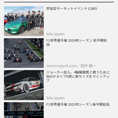
参加型サーキットイベントとBBS
bbs-japan
F1世界選手権 2026年シーズン 前半戦総
括
motorsport.com／田中 健一
ジョーカー投入。4輪駆動勢と戦うために
BBSがタイプR用に新サイズをラインアッ
プ
bbs-japan
F1世界選手権 2025年シーズン後半戦総括