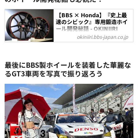
【BBS × Honda】『史上最
速のシビック』専用鍛造ホイ
ール開発秘話 - OKINIIRI
okiniiri.bbs-japan.co.jp
ドライバーが意のままに操れる究
極のクルマを作りたい──。ホン
ダエンジニアたちの夢である最
速・最高のクルマが、2020年に
最後にBBS製ホイールを装着した華麗な
「シビック TYPE R リミテッドエ
るGT3車両を写真で振り返ろう
ディション」として誕生した。そ
の開発には、鍛造ホイールメーカ
ー「BBSジャパン」の協力が不可
欠だったという。ここでは、ホン
ダとBBSがいかにして究極の1台
を作り上げたのか、その背景をご
紹介していこう。