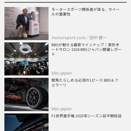
モータースポーツ関係者が語る、ホイー
ルの重要性
motorsport.com／田中 健一
BBSが魅せる最新ラインナップ｜東京オ
ートサロン 2026 BBSジャパン開催レポー
ト
bbs-japan
駿馬たらしめる必須の1ピース BBS＆フ
ェラーリ
bbs-japan
F1世界選手権 2025年シーズン前半戦総括