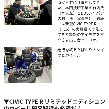
時から共に仕事をしてき
た、本田技研工業の竹内氏
（写真左）とBBSジャパン
の村上氏（写真右）。鈴鹿
では新型CIVIC TYPE R
（FL5）の実戦投入で見え
てきた設計のアイデアをす
ぐさま出し合っていた。
走行を終えたばかりのタイ
ヤとホイール
▼CIVIC TYPE R リミテッドエディション
のホイール開発秘話も必読だ！