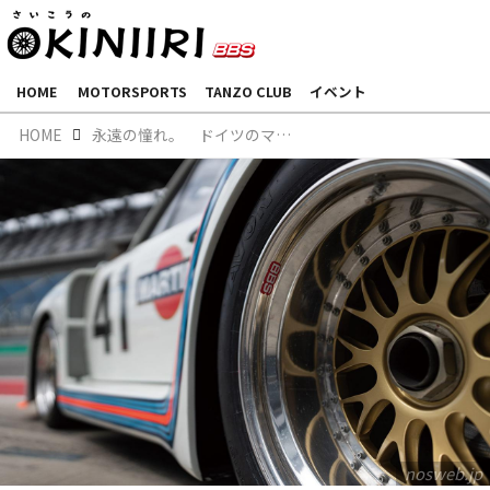
HOME
MOTORSPORTS
TANZO CLUB
イベント
HOME
永遠の憧れ。 ドイツのマイスターと 日本の職人が育てたブランド。｜BBS_STORY_05 |
nosweb.jp