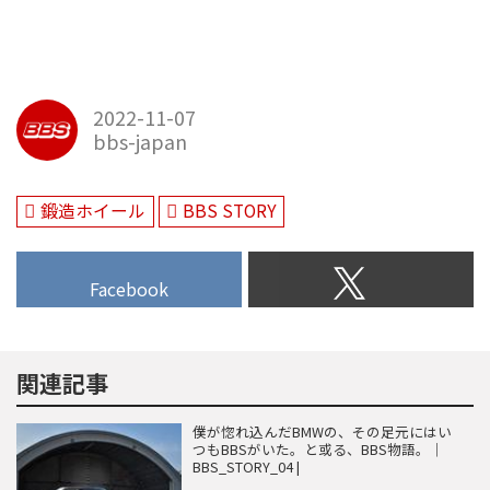
BBSがクロススポークと定義し、
頑なに守り続けるあのメッシュパ
ターン。それはどこかエレガント
で、そして戦闘的で、僕らを鼓舞
するものだった。あの造形はしか
2022-11-07
bbs-japan
し過去の遺物ではなく、今もな
お、僕らの心を捉えて離さない。
我々がメッシュと括るあのホイ
鍛造ホイール
BBS STORY
Facebook
関連記事
僕が惚れ込んだBMWの、その足元にはい
つもBBSがいた。と或る、BBS物語。｜
BBS_STORY_04 |