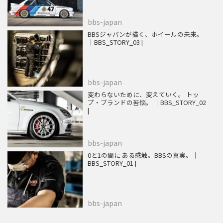
bbs-japan
BBSジャパンが描く、ホイールの未来。
｜BBS_STORY_03 |
bbs-japan
変わらないために、変えていく。 トッ
プ・ブランドの苦悩。 ｜BBS_STORY_02
|
bbs-japan
0と1の間に ある感触。BBSの真実。｜
BBS_STORY_01 |
bbs-japan