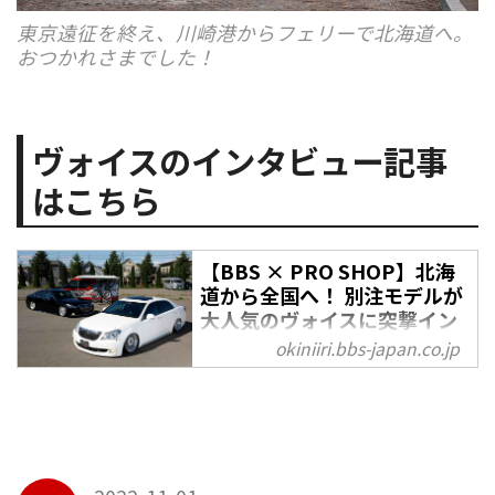
東京遠征を終え、川崎港からフェリーで北海道へ。
おつかれさまでした！
ヴォイスのインタビュー記事
はこちら
【BBS × PRO SHOP】北海
道から全国へ！ 別注モデルが
大人気のヴォイスに突撃イン
タビュー‼︎ - OKINIIRI
okiniiri.bbs-japan.co.jp
豊富な知識と経験を持ったプロシ
ョップを紹介する【BBS × PRO
SHOP】シリーズ。前回のスタイ
ルコクピット フィールに続いて、
今回も北海道のお店をご紹介。訪