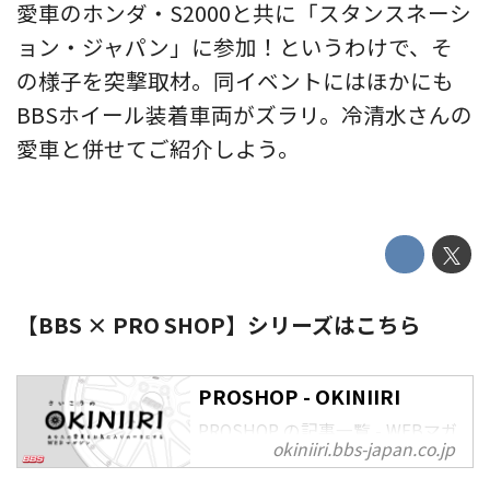
愛車のホンダ・S2000と共に「スタンスネーシ
ョン・ジャパン」に参加！というわけで、そ
の様子を突撃取材。同イベントにはほかにも
BBSホイール装着車両がズラリ。冷清水さんの
愛車と併せてご紹介しよう。
【BBS × PRO SHOP】シリーズはこちら
PROSHOP - OKINIIRI
PROSHOP の記事一覧 - WEBマガ
okiniiri.bbs-japan.co.jp
ジン「OKINIIRI」はBBS鍛造ホイ
ールをはじめ、カーライフを楽し