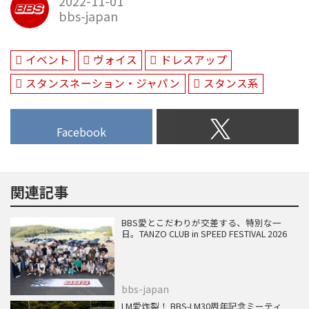
2022-11-01
れたのは北海道千歳市に店を構え
bbs-japan
る『カーブティック ヴォイス』
だ。大人気のBBS別注モデルにつ
いて話を聞いた。
イベント
ヴォイス
ドレスアップ
スタンスネーション・ジャパン
スタンス系
Facebook
関連記事
BBS愛とこだわりが交差する、特別な一
日。TANZO CLUB in SPEED FESTIVAL 2026
bbs-japan
LM愛炸裂！ BBS-LM30周年記念ミーティ