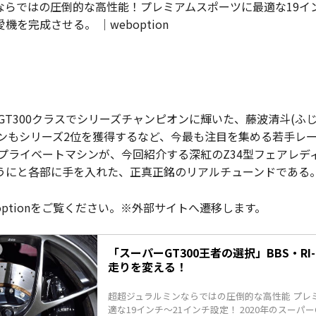
ならではの圧倒的な高性能！プレミアムスポーツに最適な19イン
愛機を完成させる。 ｜weboption
ーGT300クラスでシリーズチャンピオンに輝いた、藤波清斗(ふ
ーズンもシリーズ2位を獲得するなど、今最も注目を集める若手レ
のプライベートマシンが、今回紹介する深紅のZ34型フェアレデ
うにと各部に手を入れた、正真正銘のリアルチューンドである
optionをご覧ください。※外部サイトへ遷移します。
「スーパーGT300王者の選択」BBS・RI
走りを変える！
超超ジュラルミンならではの圧倒的な高性能 プレ
適な19インチ〜21インチ設定！ 2020年のスーパー