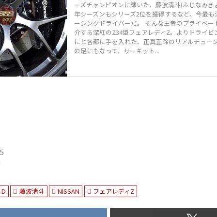
ーズチャンピオンに輝いた、藤波清斗(ふじなみきよと
年シーズンもシリーズ2位を獲得するなど、今最も
ーシングドライバーだ。 そんな王者のプライベー
介する深紅のZ34型フェアレディZ。よりドライ
にと各部に手を入れた、正真正銘のリアルチューン
の足にもなって、サーキット...
05
n
-D
藤波清斗
NISSAN
フェアレディZ