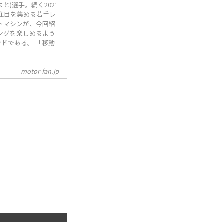
)選手。続く2021
注目を集める若手レ
トマシンが、今回紹
ビングを楽しめるよう
ドである。 「移動
motor-fan.jp