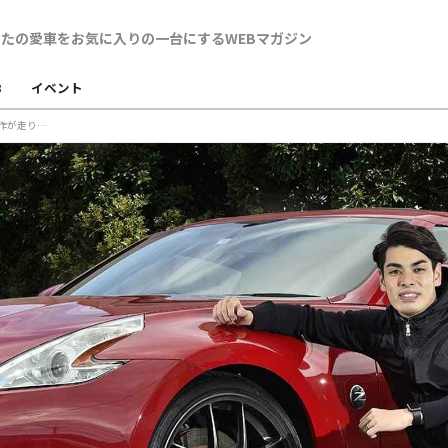
B
イベント
「スーパーGT300王者の選択」BBS・RI-Dという傑作が走りを変える！