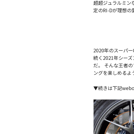
超超ジュラルミン
定のRI-Dが理想の
2020年のスーパ
続く2021年シ
だ。 そんな王者
ングを楽しめるよ
▼続きは下記web