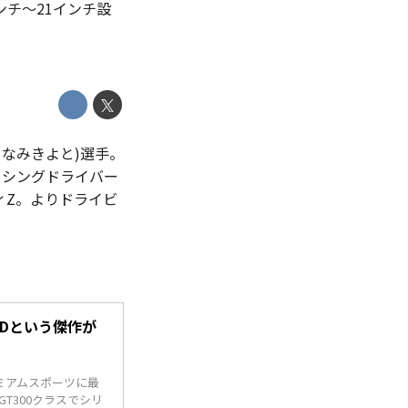
チ〜21インチ設
じなみきよと)選手。
ーシングドライバー
ィZ。よりドライビ
。
-Dという傑作が
ミアムスポーツに最
GT300クラスでシリ