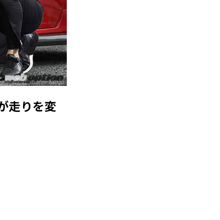
motor-fan.jp
作が走りを変