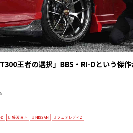
T300王者の選択」BBS・RI-Dという傑
05
n
-D
藤波清斗
NISSAN
フェアレディZ