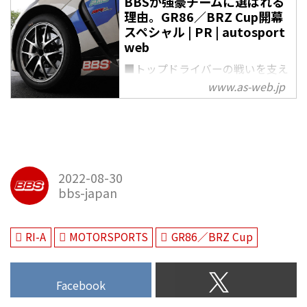
BBSが強豪チームに選ばれる
理由。GR86／BRZ Cup開幕
スペシャル | PR | autosport
web
■トップドライバーの戦いを支え
る強靭なつくり クルマの運動性
www.as-web.jp
能に多大な影響を及ぼすアルミホ
イール。GR86／BRZ Cupでは交
換が可能な数少ないパーツであ
り、勝利を獲得するために決して
無視できない存在といえる。
2022-08-30
BBSの鍛造アルミホイールは、
bbs-japan
DTEC TEAM MASTER
RI-A
MOTORSPORTS
GR86／BRZ Cup
Facebook