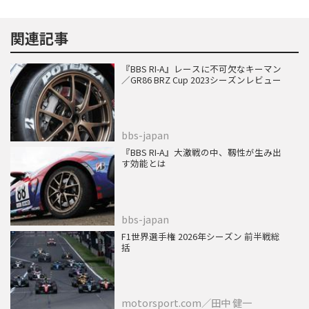
関連記事
『BBS RI-A』レースに不可欠なキーマン
／GR86 BRZ Cup 2023シーズンレビュー
bbs-japan
『BBS RI-A』大激戦の中、靱性が生み出
す効能とは
bbs-japan
F1世界選手権 2026年シーズン 前半戦総
括
motorsport.com／田中 健一