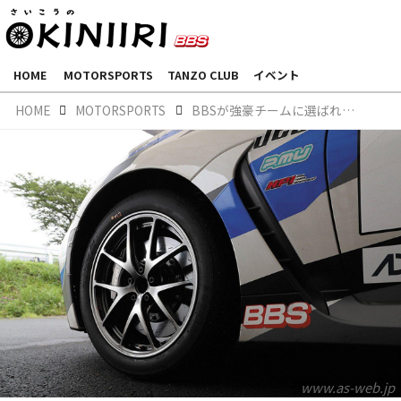
HOME
MOTORSPORTS
TANZO CLUB
イベント
HOME
MOTORSPORTS
BBSが強豪チームに選ばれる理由。GR86／BRZ Cup開幕スペシャル
www.as-web.jp