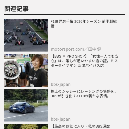
関連記事
F1世界選手権 2026年シーズン 前半戦総
括
motorsport.com／田中 健一
【BBS × PRO SHOP】「女性一人でも安
心」は、誰もが通いやすい店の証。ミス
タータイヤマン 沼津バイパス店
bbs-japan
極上のシャシーにレーシングの情熱を、
BBSが引き出すA110の新たな表情。
bbs-japan
【最高のお気に入り・私のBBS遍歴