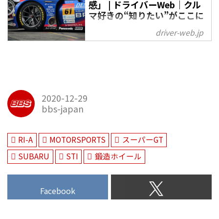
感」 | ドライバーWeb｜クル
マ好きの“知りたい”がここに
日本国内で圧倒的な人気を誇るス
driver-web.jp
ーパーGT。BRZでGT300に参戦す
るSTIが選んだホイールはBBS。
鍛造技術で知られるBBSホイール
が、レースシーンでどんな役目を
担っているのか…？ ”チーム
2020-12-29
STI”の
bbs-japan
RI-A
MOTORSPORTS
スーパーGT
SUBARU
STI
鍛造ホイール
Facebook