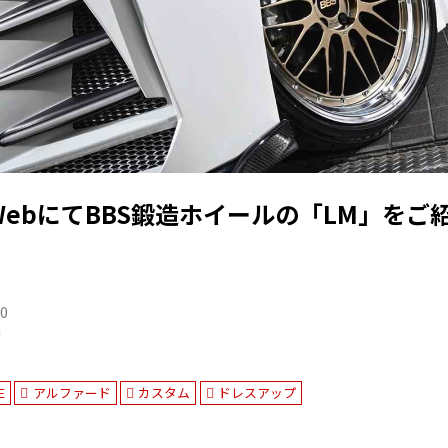
ebにてBBS鍛造ホイールの「LM」をご
20
n
E
アルファード
カスタム
ドレスアップ