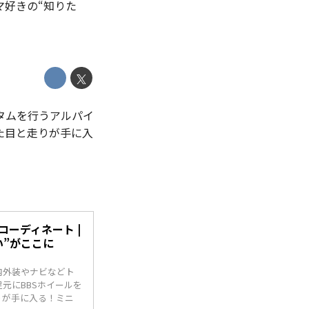
ルマ好きの“知りた
タムを行うアルパイ
た目と走りが手に入
もコーディネート |
い”がここに
内外装やナビなどト
元にBBSホイールを
りが手に入る！ミニ