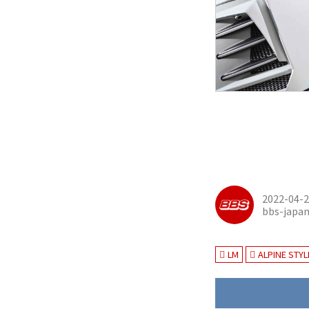
2022-04-
bbs-japa
LM
ALPINE STYL