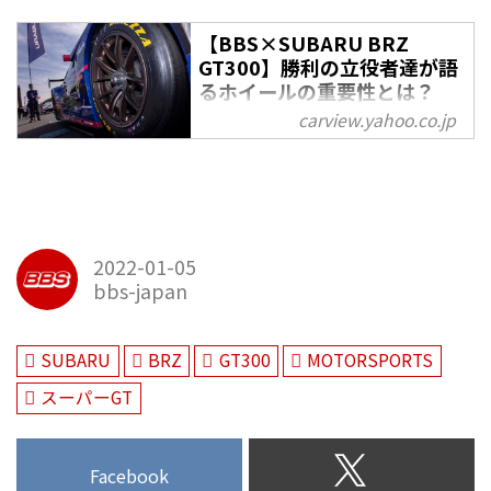
【BBS×SUBARU BRZ
GT300】勝利の立役者達が語
るホイールの重要性とは？
SUPER GTチャンピオンマシ
carview.yahoo.co.jp
ンの足元を支えるBBSホイー
ル（LE VOLANT CARSMEET
WEB） | 自動車情報サイト
【新車・中古車】 - carview!
市販車では性能に加えて、ドレス
2022-01-05
アップ的な要素も強いホイールだ
bbs-japan
が、ことレースの世界となると話
が違う。軽さや強度が高いのはも
ちろん、縁石を乗り越えたり急激
SUBARU
BRZ
GT300
MOTORSPORTS
なGが掛かるホイールにはどんな
性能が求められるのか？ SUPER
スーパーGT
GTの300クラスでチャ...
Facebook