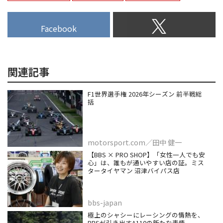
Facebook
関連記事
F1世界選手権 2026年シーズン 前半戦総
括
motorsport.com／田中 健一
【BBS × PRO SHOP】「女性一人でも安
心」は、誰もが通いやすい店の証。ミス
タータイヤマン 沼津バイパス店
bbs-japan
極上のシャシーにレーシングの情熱を、
BBSが引き出すA110の新たな表情。