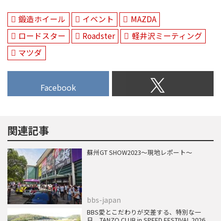
らに引き上げてくれそうなインチ
アップに挑戦してみた。（文：モ
鍛造ホイール
イベント
MAZDA
ーターマガジン神原久）
ロードスター
Roadster
軽井沢ミーティング
マツダ
Facebook
関連記事
蘇州GT SHOW2023～現地レポート～
bbs-japan
BBS愛とこだわりが交差する、特別な一
日。TANZO CLUB in SPEED FESTIVAL 2026