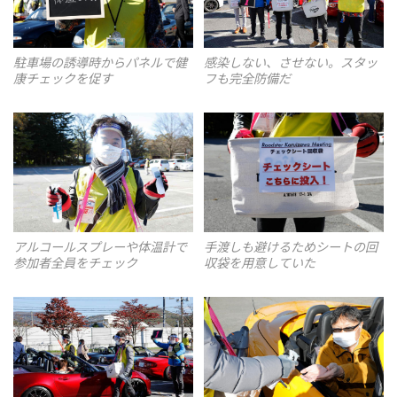
駐車場の誘導時からパネルで健
感染しない、させない。スタッ
康チェックを促す
フも完全防備だ
アルコールスプレーや体温計で
手渡しも避けるためシートの回
参加者全員をチェック
収袋を用意していた