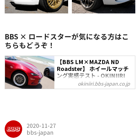
BBS × ロードスターが気になる方はこ
ちらもどうぞ！
【BBS LM×MAZDA ND
Roadster】 ホイールマッチ
ング実感テスト - OKINIIRI
okiniiri.bbs-japan.co.jp
マツダ ロードスターに似合うア
フター用アルミホイール＆タイヤ
選び……これが実は、なかなか悩
ましい。なにしろ乗り手も作り手
も、このクルマだけが持つ「味」
に対するこだわりが、半端なもの
2020-11-27
ではないからだ。そこで今回は、
bbs-japan
ロードスターならではの魅力をさ